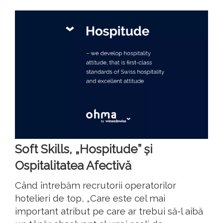
Soft Skills, „Hospitude” și
Ospitalitatea Afectivă
Când întrebăm recrutorii operatorilor
hotelieri de top, „Care este cel mai
important atribut pe care ar trebui să-l aibă