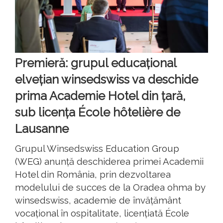
Premieră: grupul educațional
elvețian winsedswiss va deschide
prima Academie Hotel din țară,
sub licența École hôtelière de
Lausanne
Grupul Winsedswiss Education Group
(WEG) anunță deschiderea primei Academii
Hotel din România, prin dezvoltarea
modelului de succes de la Oradea ohma by
winsedswiss, academie de învățământ
vocațional în ospitalitate, licențiată École