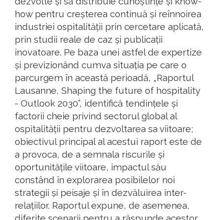
dezvolte și să distribuie cunoștințe și know-
how pentru creșterea continuă și reînnoirea
industriei ospitalității prin cercetare aplicată,
prin studii reale de caz și publicații
inovatoare. Pe baza unei astfel de expertize
și previzionând cumva situația pe care o
parcurgem în această perioadă, „Raportul
Lausanne, Shaping the future of hospitality
- Outlook 2030”, identifică tendințele și
factorii cheie privind sectorul global al
ospitalității pentru dezvoltarea sa viitoare;
obiectivul principal al acestui raport este de
a provoca, de a semnala riscurile și
oportunitățile viitoare, impactul său
constând în explorarea posibilelor noi
strategii și peisaje și în dezvăluirea inter-
relațiilor. Raportul expune, de asemenea,
diferite scenarii pentru a răspunde acestor