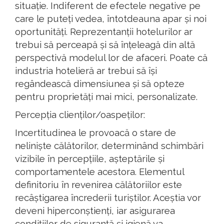
situație. Indiferent de efectele negative pe
care le puteți vedea, întotdeauna apar și noi
oportunități. Reprezentanții hotelurilor ar
trebui să perceapă și să înțeleagă din altă
perspectivă modelul lor de afaceri. Poate că
industria hotelieră ar trebui să își
regândească dimensiunea și să opteze
pentru proprietăți mai mici, personalizate.
Percepția clienților/oaspeților:
Incertitudinea le provoacă o stare de
neliniște călătorilor, determinând schimbări
vizibile în percepțiile, așteptările și
comportamentele acestora. Elementul
definitoriu în revenirea călătoriilor este
recâștigarea încrederii turiștilor. Aceștia vor
deveni hiperconștienți, iar asigurarea
condițiilor de siguranță și igienă va