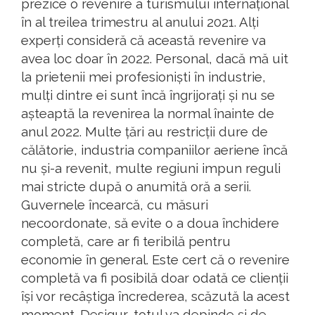
prezice o revenire a turismului internațional
în al treilea trimestru al anului 2021. Alți
experți consideră că această revenire va
avea loc doar în 2022. Personal, dacă mă uit
la prietenii mei profesioniști în industrie,
mulți dintre ei sunt încă îngrijorați și nu se
așteaptă la revenirea la normal înainte de
anul 2022. Multe țări au restricții dure de
călătorie, industria companiilor aeriene încă
nu și-a revenit, multe regiuni impun reguli
mai stricte după o anumită oră a serii.
Guvernele încearcă, cu măsuri
necoordonate, să evite o a doua închidere
completă, care ar fi teribilă pentru
economie în general. Este cert că o revenire
completă va fi posibilă doar odată ce clienții
își vor recâștiga încrederea, scăzută la acest
moment. Desigur, totul va depinde și de