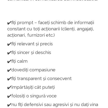
✔️fiți prompt – faceți schimb de informații
constant cu toți acționarii (clienți, angajați,
acționari, furnizori etc.)
✔️fiți relevant și precis
✔️fiți sincer și deschis
✔️fiți calm
✔️dovediți compasiune
✔️fiți transparent și consecvent
✔️împărtășiți cât puteți
✔️folosiți o singură voce
✔️nu fiți defensivi sau agresivi și nu dați vina