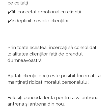
pe ceilalți
✔️fiți conectat emoțional cu clienții
✔️îndepliniți nevoile clienților.
Prin toate acestea, încercați să consolidați
loialitatea clienților față de brandul
dumneavoastră.
Ajutați clienții, dacă este posibil. Încercați să
mențineți ridicat moralul personalului.
Folosiți perioada lentă pentru a vă antrena,
antrena și antrena din nou.