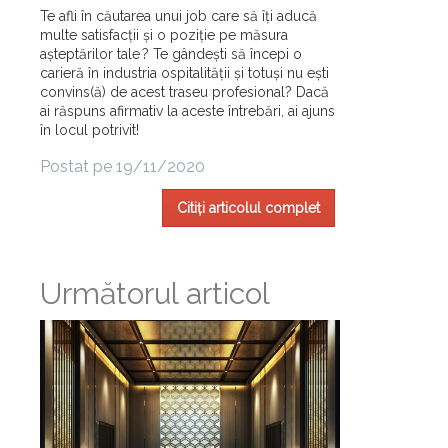
Te afli în căutarea unui job care să îți aducă
multe satisfacții și o poziție pe măsura
așteptărilor tale ? Te gândești să începi o
carieră în industria ospitalității și totuși nu ești
convins(ă) de acest traseu profesional? Dacă
ai răspuns afirmativ la aceste întrebări, ai ajuns
în locul potrivit!
Postat pe 19/11/2020
Citiți articolul complet
Următorul articol