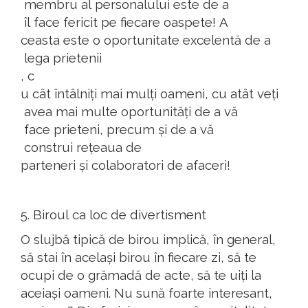
membru al
personalului
este
de a
îl
face
fericit
pe
fiecare
oaspete
!
A
ceasta
este o
oportunitate
excelentă
de a
lega
prietenii
,
c
u
cât
întâlniți
mai
mulți
oameni
,
cu
atât
veți
ave
a
mai
multe
oportunități
de a
vă
face
prieteni
,
precum
și
de a
vă
construi
rețeaua
de
parteneri
și
colaboratori
de
afaceri
!
5.
Biroul
ca
loc
de
divertisment
O
slujbă
tipică
de
birou
implică
,
în
general
,
să
stai
în
același
birou
în
fiecare
zi
,
să
te
ocupi
de o
grămadă
de acte
,
să
te
uiți
la
aceiași
oameni
. Nu
sună
foarte
interesant
,