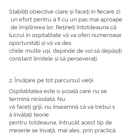
Stabiliți
obiective
clare
și
faceți
în
fiecare
zi
un
efort
pentru
a fi
cu
un pas mai
aproape
de
împlinirea
lor
.
Rețineți
întotdeauna
că
lucrul
în
ospitalitate
vă
va
oferi
numeroase
oportunități
și
vă
va
des
chide
multe
uși
,
depinde
de
voi
să
depășiți
constant
limitele
și
să
perseverați
.
2.
Învățare
pe
tot
parcursul
vieții
Ospitalitatea
este o
școală
care nu se
termină
niciodată
. Nu
vă
faceți
griji
, nu
înseamnă
că
va
trebui
s
ă
învățați
teorie
pentru
totdeauna
,
întrucât
acest
tip de
meserie
se
învață
, mai ales,
prin
practică
.