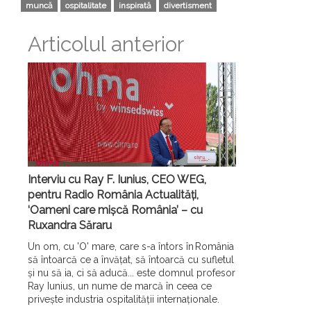
muncă
ospitalitate
inspirată
divertisment
Articolul anterior
Interviu cu Ray F. Iunius, CEO WEG,
pentru Radio România Actualități,
‘Oameni care mișcă România’ – cu
Ruxandra Săraru
Un om, cu 'O' mare, care s-a întors în România
să întoarcă ce a învățat, să întoarcă cu sufletul
și nu să ia, ci să aducă... este domnul profesor
Ray Iunius, un nume de marcă în ceea ce
privește industria ospitalității internaționale.