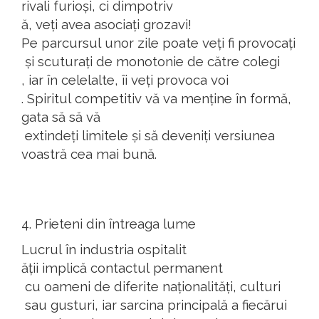
rivali
furioși
, ci
dimpotriv
ă
,
veți
avea
asociați
grozavi
!
Pe
parcursul
unor
zile
poate
veți
fi
provoca
ți
și
scutura
ți
de monotonie
de
către
colegi
,
iar
în
celelalte
,
îi
veți
provoca
voi
.
Spiritul
competitiv
vă
va
menține
în
formă
,
gata
să
să
vă
extindeți
limitele
și
să
deveniți
versiunea
voastră
cea
mai
bună
.
4.
Prieteni
din
întreaga
lume
Lucrul
în
industria
ospitalit
ății
implică
contactul
permanent
cu
oameni
de
diferite
naționalități
,
culturi
sau
gusturi
,
iar
sarcina
principală
a
fiecărui