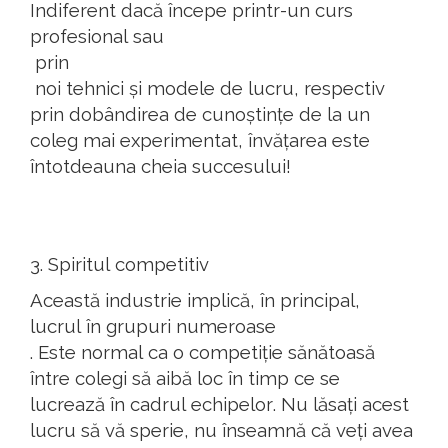
Indiferent
dacă
începe
printr
-un
curs
profesional
sau
prin
noi
tehnici
și
modele
de
lucru
,
respectiv
prin
dobândirea
de
cunoștințe
de la un
coleg
mai
experimentat
,
învățarea
este
întotdeauna
cheia
succesului
!
3.
Spiritul
competitiv
Această
industrie
implică
,
în
principal,
lucrul
în
grupuri
numeroase
. Este normal
ca
o
competiție
sănătoasă
între
colegi
să
aibă
loc
în
timp
ce se
lucrează
în
cadrul
echipelor
. Nu
lăsați
acest
lucru
să
vă
sperie
, nu
înseamnă
că
veți
avea