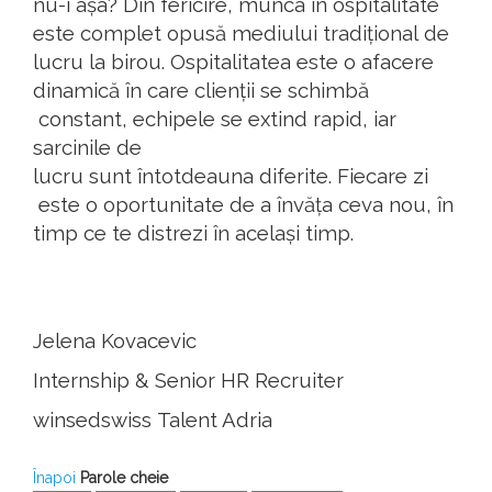
nu-i
așa
? Din
fericire
,
munca
în
ospitalitate
este
complet
opusă
mediului
tradițional
de
lucru
la
birou
.
Ospitalitatea
este o
afacere
dinamică
în
care
clienții
se
schimbă
constant,
echipele
se
extind
rapid
,
iar
sarcinile
de
lucru
sunt
întotdeauna
diferite
.
Fiecare
zi
este o
oportunitate
de a
învăța
ceva
nou
,
în
timp
ce te
distrezi
în
același
timp
.
Jelena Kovacevic
Internship & Senior HR Recruiter
winsedswiss
Talent Adria
Înapoi
Parole cheie