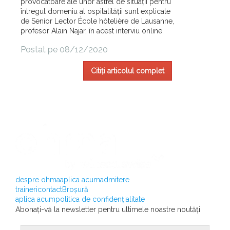
provocatoare ale unor astfel de situații pentru
întregul domeniu al ospitalității sunt explicate
de Senior Lector École hôtelière de Lausanne,
profesor Alain Najar, în acest interviu online.
Postat pe 08/12/2020
Citiți articolul complet
despre ohma
aplica acum
admitere
traineri
contact
Broșură
aplica acum
politica de confidențialitate
Abonați-vă la newsletter pentru ultimele noastre noutăți