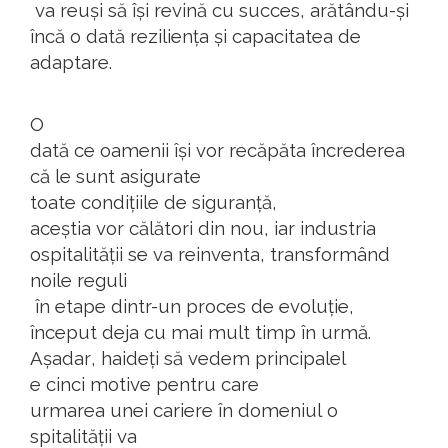
va
reuși
să
își
revină
cu
succes
,
arătându-și
încă
o
dată
reziliența
și
capacitatea
de
adaptare
.
O
dată
ce
oamenii
își
vor
recăpăta
încrederea
că
le
sunt
asigurate
toate
condițiile
de
siguranță
,
aceștia
vor
călători
din
nou
,
iar
industria
ospitalității
se
va
reinventa
,
transformând
noile
reguli
în
etape
dintr-un
proces
de
evoluție
,
început
deja
cu
mai
mult
timp
în
urmă
.
Așadar
,
haideți
să
vedem
principalel
e
cinci
motive
pentru
care
urmarea
unei
cariere
în
domeniul
o
spitalității
va