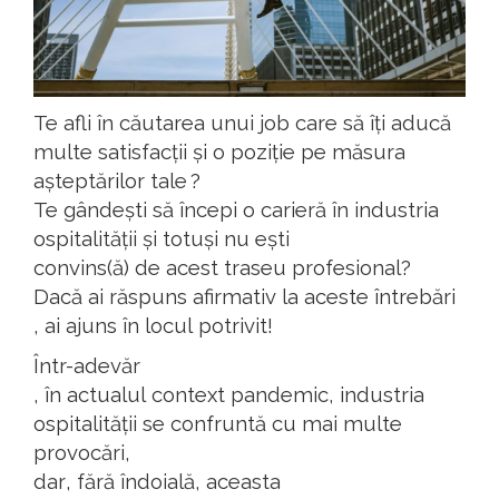
Te
afli
în
căutarea
unui
job care
să
îți
aducă
multe
satisfacții
și
o
poziție
pe
măsura
așteptărilor
tale ?
Te
gândești
să
începi
o
carieră
în
industria
ospitalității
și
totuși
nu
ești
convins
(ă)
de
acest
traseu
profesional
?
Dacă
ai
răspuns
afirmativ
la
aceste
întrebări
,
ai
ajuns
în
locul
potrivit
!
Într-adevăr
,
în
actualul
context
pandemic
,
industria
ospitalității
se
confruntă
cu
mai
multe
provocări
,
dar
,
fără
îndoială
,
aceasta