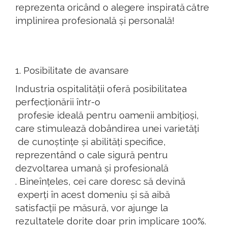
reprezenta
oricând
o
alegere
inspirată
către
implinirea
profesională
și
personală
!
1.
Posibilitate
de
avansare
Industria
ospitalității
oferă
posibilitatea
perfecționării
într
-o
profesi
e
ideală
pentru
oamenii
ambițioși
,
care
stimulează
dobând
irea
unei
varietăți
de
cunoștințe
și
abilități
specific
e
,
reprezentând
o
cale
sigură
pentru
dezvoltarea
umană
și
profesională
.
Bineînțeles
,
cei
care
doresc
să
devină
experți
în
acest
domeniu
și
să
aibă
satisfacții
pe
măsură
, vor
ajunge
la
rezultatele
dorite
doar
prin
implicare
100%.