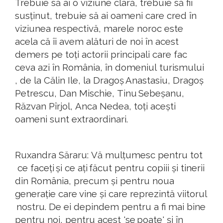
Trebuie
să
ai o
viziune
clară
,
trebuie
să
fii
susținut
,
trebuie
să
ai
oameni
care
cred
în
viziunea
respectivă
,
marele
noroc
este
acela
că
îi
avem
alături
de
noi
în
acest
demers
pe
toți
actorii
principali
care fac
ceva
azi
în
România
,
în
domeniul
turismului
, de la
Călin
Ile
, la
Dragoș
Anastasiu
,
Dragoș
P
e
t
rescu
, Dan
Mischie
,
Tinu
Sebeșanu
,
Răzvan
Pîrjol
,
Anca
Nedea
,
toți
acești
oameni
sunt
extraordinari
.
Ruxandra
Săraru
:
Vă
mulțumesc
pentru
tot
ce
faceți
și
ce
ați
făcut
pentru
copiii
și
tinerii
din
România
,
precum
și
pentru
noua
generație
care vine
și
care
reprezintă
viitorul
nostru
. De
ei
depindem
pentru
a fi mai bine
pentru
noi
,
pentru
acest
'se
poate
'
și
în