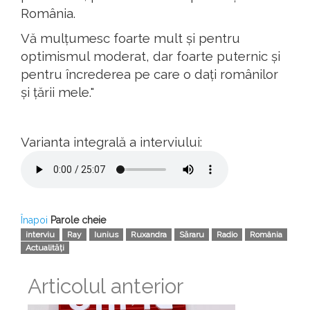
România
.
Vă
mulțumesc
foarte
mult
și
pentru
optimismul
moderat
, dar
foarte
puternic
și
pentru
încrederea
pe
care o
dați
românilor
și
țării
mele
."
Varianta integrală a interviului:
Înapoi
Parole cheie
interviu
Ray
Iunius
Ruxandra
Săraru
Radio
România
Actualități
Articolul anterior