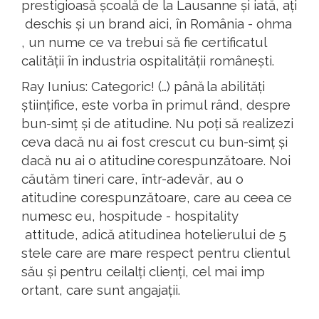
prestigioasă
școală
de la Lausanne
și
iată
,
ați
deschis
și
un brand
aici
,
în
România
-
ohma
, un
nume
ce
va
trebui
să
fie
certificatul
calității
în
industria
ospitalității
românești
.
Ray
Iunius
:
Categoric
!
(…)
până
la
abilități
științifice
, este
vorba
în
primul
rând
,
d
espre
bun
-
simț
și
de
atitudine
.
Nu
poți
să
realizezi
ceva
dacă
nu ai
fost
crescut
c
u
bun-
simț
și
dacă
nu ai o
atitudine
corespunzătoare
.
Noi
căutăm
tineri
care,
într-adevăr
, au o
atitudine
corespunzătoare
, care au
ceea
ce
numesc
eu,
hospitude
-
hospitality
attitude,
adică
atitudinea
hotelierului
de 5
stele
care are mare respect
pentru
clientul
s
ău
și
pentru
ceilalți
clienți
,
cel
mai imp
ortant,
care
sunt
angajații
.