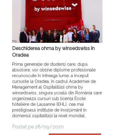
Deschiderea ohma by winsedswiss în
Oradea
Prima generație de studenți care, după
absolvire, vor obține diplome profesionale
recunoscute în întreaga lume, a început
cursurile la Oradea, în cadrul Academiei de
Management al Ospitalității ohma by
winsedswiss, singura școală din România care
organizează cursuri sub licența École
hôtelière de Lausanne (EHL), cea mai
prestigioasă instituție de învățământ în
domeniul ospitalității la nivel mondial.
Postat pe 28/09/2020