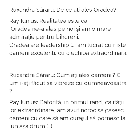
Ruxandra
Săraru
:
De ce
ați
ales Oradea?
Ray
Iunius
:
Realitatea
este
că
Oradea ne-a ales
pe
noi
și
am
o m
are
admirație
pentru
bihoreni
.
Oradea are leadership (…)
am
lucrat
cu
niște
oameni
excelenți
, cu o
echipă
extraordinară
.
Ruxandra
Săraru
:
Cum
ați
ales
oamenii
? C
um i-
ați
făcut
să
vibreze
cu
dumneavoastră
?
Ray
Iunius
:
Datorită
,
în
primul
rând
,
calității
lor
extraordinare
,
am
avut
noroc
să
găsesc
oameni
cu
care
să
am
curajul
să
pornesc
la
un
așa
drum
(
...
)