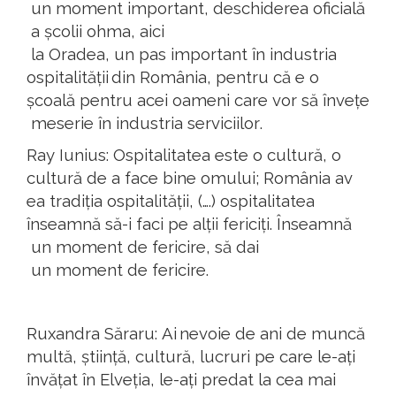
un moment important,
deschiderea
oficială
a
școlii
ohma
,
aici
la Oradea, un pas important
în
industria
ospitalității
din
România
,
pentru
că
e o
școală
pentru
acei
oameni
care
vor
să
învețe
meserie
în
industria
serviciilor
.
Ray
Iunius
:
Ospitalitatea
este
o
cultură
, o
cultură
de a face bine
omului
;
România
av
ea
tradiția
ospitalității
, (….)
ospitalitatea
înseamnă
să-i
faci
pe
alții
fericiți
.
Înseamnă
un moment de
fericire
,
să
dai
un moment de
fericire
.
Ruxandra
Săraru
:
Ai
nevoie
de
ani
de
muncă
multă
,
știință
,
cultură
,
lucruri
pe
care le-
ați
învățat
în
Elveția
, le-
ați
predat
la
cea
mai