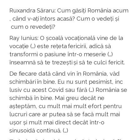
Ruxandra
Săraru
:
Cum
găsiți
România
acum
,
când
v-
ați
întors
acasă
? C
um o
vedeți
și
cum o
revedeți
?
Ray
Iunius
:
O
școală
vocațională
vine de la
vocație
(…)
este
rețeta
fericirii
,
adică
să
transformi
o
pasiune
într
-o
meserie
(…)
înseamnă
să
te
trezeș
ti
și
să
te
culci
fericit
.
De
fiecare
dată
c
ând
vin
în
România
,
văd
schimbări
în
bine. Eu nu
sunt
pesimist
,
inc
lusiv
cu
acest
Covid
sau
fără
(…)
România
se
schimbă
în
bine. Mai
greu
decât
ne
așteptăm
,
cu
mult
mai
mult
efo
rt
pentru
lucr
uri
care
ar
putea
să
se
facă
mult
mai
ușor
și
mult
mai direct
d
ecât
într
-o
sinusoidă
continuă
. (…)