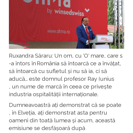
Ruxandra
Săraru
:
Un om, cu 'O' mare, care s
-a
întors
în
România
să
întoarcă
ce
a
învățat
,
să
întoarcă
cu
sufletul
și
n
u
să
ia
, ci
să
aducă
...
este
domnul
profesor
Ray
Iunius
, un
nume
de
marcă
în
ceea
ce
privește
industria
ospitalității
internaționale
.
Dumneavoastră
ați
demonstrat
că
se
poate
,
în
Elveția
,
ați
demonstrat
asta
pentru
oameni
din
toată
lumea
și
acum
,
această
emisiune
se
desfășoară
după