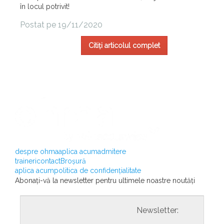
în locul potrivit!
Postat pe 19/11/2020
Citiți articolul complet
despre ohma
aplica acum
admitere
traineri
contact
Broșură
aplica acum
politica de confidențialitate
Abonați-vă la newsletter pentru ultimele noastre noutăți
				                  	Newsletter:
