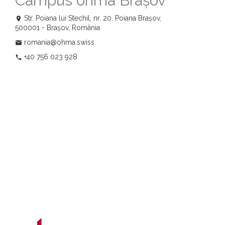
Campus ohma Brașov
Str. Poiana lui Stechil, nr. 20, Poiana Brașov,
location_on
500001 - Brașov, România
romania@ohma.swiss
email
+40 756 023 928
phone