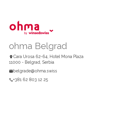
ohma Belgrad
Cara Urosa 62-64, Hotel Mona Plaza
location_on
11000 - Belgrad, Serbia
belgrade@ohma.swiss
email
+381 62 803 12 25
phone