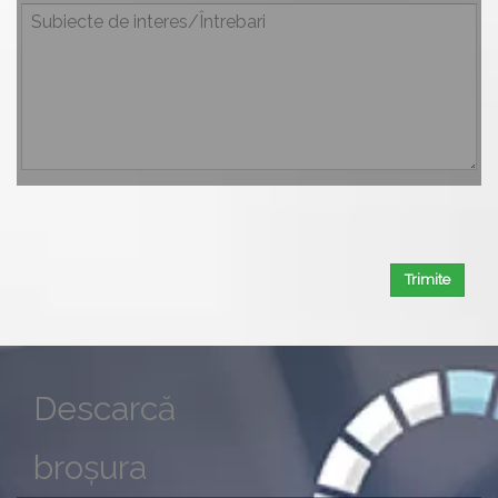
Trimite
Descarcă
broșura