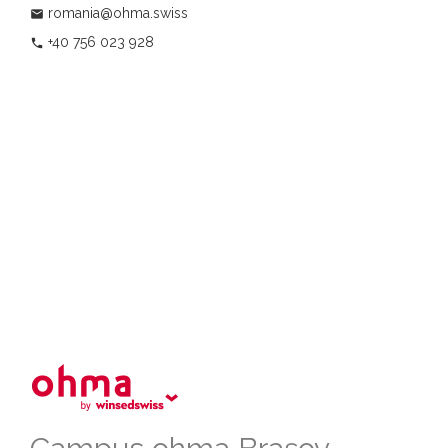
romania@ohma.swiss
email
+40 756 023 928
phone