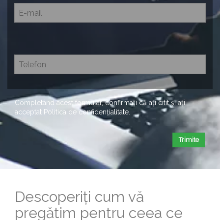
Completând acest formular, confirmați că ați citit și ați
acceptat
Politica de confidențialitate
.
Trimite
Descoperiți cum vă
pregătim pentru ceea ce