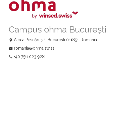
Campus ohma București
Aleea Pescăruș 1,
București 011851, Romania
location_on
romania@ohma.swiss
email
+40 756 023 928
phone