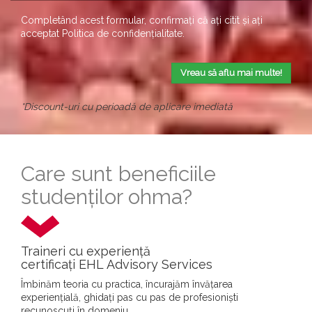
Completând acest formular, confirmați că ați citit și ați
acceptat
Politica de confidențialitate
.
Vreau să aflu mai multe!
*Discount-uri cu perioadă de aplicare imediată
Care sunt beneficiile
studenților ohma?
Traineri cu experiență
certificați EHL Advisory Services
Îmbinăm teoria cu practica, încurajăm învățarea
experiențială, ghidați pas cu pas de profesioniști
recunoscuți în domeniu.