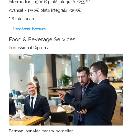
Intermediar - 1500€ plată integrală /255€
*
Avansat - 1750€ plată integrală /295€
*
*
6 rate lunare
Descărcați broșura
Food & Beverage Services
Professional Diploma
Barman, ospătar, barista, somelier