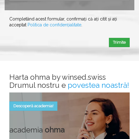
Completând acest formular, confirmați că ați citit și ați
acceptat
Politica de confidențialitate
.
Trimite
Harta ohma by winsed.swiss
Drumul nostru e
povestea noastră!
Descoperă academia!
academia
ohma