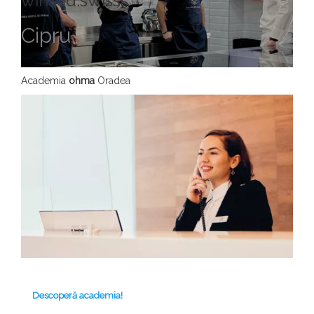
winsed.swisss
Cipru
Academia
ohma
Oradea
Descoperă academia!