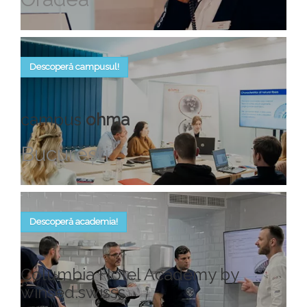
Descoperă campusul!
campus
ohma
Bucureşti
Descoperă academia!
Columbia Hotel Academy by
winsed.swisss