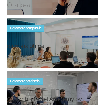
Oradea
Descoperă campusul!
campus
ohma
Bucureşti
Descoperă academia!
Columbia Hotel Academy by