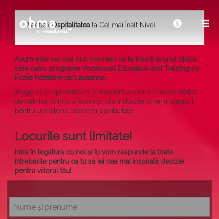
Practică
Ospitalitatea
la Cel mai Înalt Nivel
Acum este cel mai bun moment să te înscrii la unul dintre
cele patru programe Vocational Education and Training by
École hôtelière de Lausanne.
Alege să te specializezi la Academia ohma Oradea, alături
de cei mai buni profesioniști din industrie și vei fi pregătit
pentru următorul sezon în ospitalitate.
Locurile sunt limitate!
Intră în legătură cu noi și îți vom răspunde la toate
întrebările pentru ca tu să iei cea mai inspirată decizie
pentru viitorul tău!