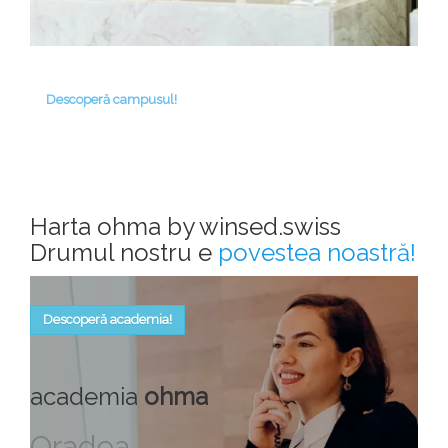
Descoperă campusul!
Harta ohma by winsed.swiss
Drumul nostru e
povestea noastră!
Descoperă academia!
academia
ohma
Oradea