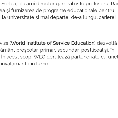
i Serbia, al cărui director general este profesorul Ray
earea și furnizarea de programe educaționale pentru
ă la universitate și mai departe, de-a lungul carierei
iss (
World Institute of Service Education
) dezvoltă
mânt preșcolar, primar, secundar, postliceal și, în
ar. În acest scop, WEG derulează parteneriate cu une
e învățământ din lume.