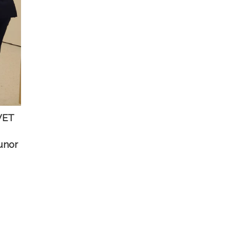
VET
 unor