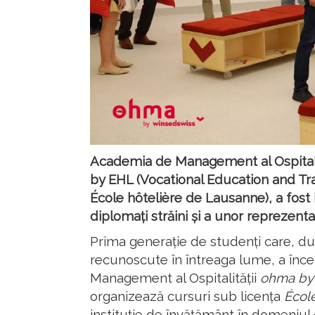
Academia de Management al Ospitali
by EHL (Vocational Education and Tr
École hôtelière de Lausanne), a fost 
diplomați străini și a unor reprezentan
Prima generație de studenți care, du
recunoscute în întreaga lume, a înce
Management al Ospitalității
ohma by
organizează cursuri sub licența
Écol
instituție de învățământ în domeniul os