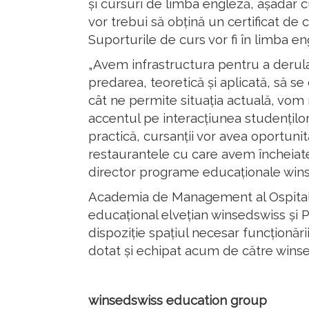
și cursuri de limba engleză, așadar cur
vor trebui să obțină un certificat de 
Suporturile de curs vor fi în limba e
„Avem infrastructura pentru a derula
predarea, teoretică și aplicată, să se
cât ne permite situația actuală, vom
accentul pe interacțiunea studenților 
practică, cursanții vor avea oportunit
restaurantele cu care avem încheiat
director programe educaționale win
Academia de Management al Ospitalită
educațional elvețian winsedswiss și P
dispoziție spațiul necesar funcționăr
dotat și echipat acum de către winse
winsedswiss education group