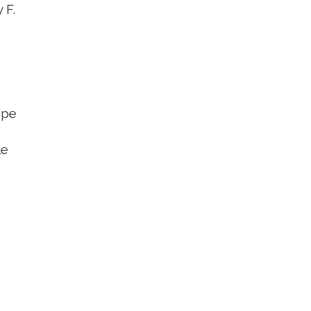
 F.
 pe
le