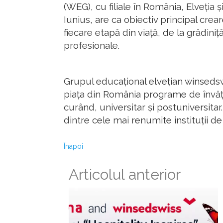
(WEG), cu filiale în România, Elveția ș
Iunius, are ca obiectiv principal cr
fiecare etapă din viață, de la grădiniț
profesionale.
Grupul educațional elvețian winsedsw
piața din România programe de învăță
curând, universitar și postuniversit
dintre cele mai renumite instituții d
Înapoi
Articolul anterior