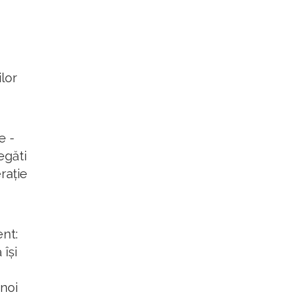
ilor
e -
egăti
rație
ent:
 își
 noi