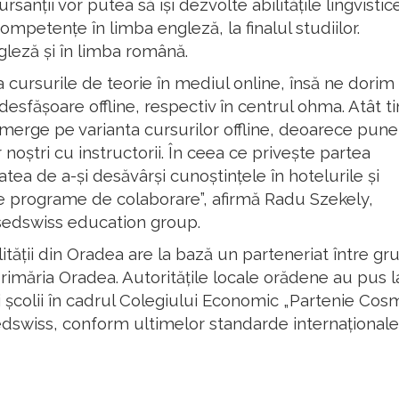
sanții vor putea să își dezvolte abilitățile lingvistice
competențe în limba engleză, la finalul studiilor.
ngleză și în limba română.
 cursurile de teorie în mediul online, însă ne dorim
 desfășoare offline, respectiv în centrul ohma. Atât 
 merge pe varianta cursurilor offline, deoarece pun
noștri cu instructorii. În ceea ce privește partea
atea de a-și desăvârși cunoștințele în hotelurile și
e programe de colaborare”, afirmă Radu Szekely,
sedswiss education group.
ții din Oradea are la bază un parteneriat între gr
rimăria Oradea. Autoritățile locale orădene au pus l
ii școlii în cadrul Colegiului Economic „Partenie Cosm
dswiss, conform ultimelor standarde internaționale