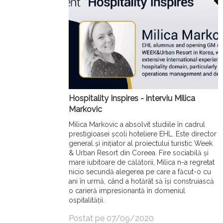
Hospitality Inspires - interviu Milica
Markovic
Milica Markovic a absolvit studiile în cadrul
prestigioasei școli hoteliere EHL. Este director
general și inițiator al proiectului turistic Week
& Urban Resort din Coreea. Fire sociabilă și
mare iubitoare de călătorii, Milica n-a regretat
nicio secundă alegerea pe care a făcut-o cu
ani în urmă, când a hotărât să își construiască
o carieră impresionantă în domeniul
ospitalității.
Postat pe 07/09/2020