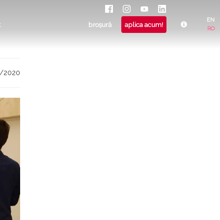
EN
t
broșură
aplica acum!
RO
9/2020