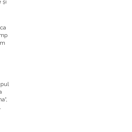
 și
 ca
timp
em
upul
a
a",
.