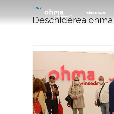
Înapoi
winsed.swiss
Deschiderea ohma 