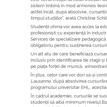
sistem îmbină în mod armonios teoria ș
astfel încât, după absolvire, cursanți
timpul studiilor”, arată Christine Schi
Studenții ohma vor avea acces la educa
profesioniști cu experiență în industr
Services de specializare pedagogică sp
obligatoriu pentru susținerea cursuril
Un alt atu de care beneficiază cursanț
inclusiv prin identificarea de stagii 
pe piața forței de muncă,
winsedswis
În plus, celor care vor dori să-și cont
Lausanne
, după absolvirea cursurilor
programului universitar EHL, aceștia 
În cadrul academiei, cursurile se sus
studenții să aibă minimum nivelul B2