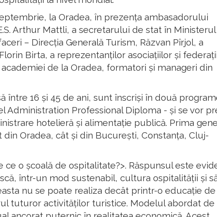
9 septembrie, la Oradea, în prezența ambasadorului
S. Arthur Mattli, a secretarului de stat în Ministerul
aceri – Direcția Generală Turism, Răzvan Pîrjol, a
rin Birta, a reprezentanților asociațiilor și federați
 ai academiei de la Oradea, formatori și manageri din
 între 16 și 45 de ani, sunt înscriși în două program
l Administration Professional Diploma - și se vor pr
inistrare hotelieră și alimentație publică. Prima gene
 din Oradea, cât și din București, Constanța, Cluj-
de ce o școală de ospitalitate?>. Răspunsul este evid
ă, într-un mod sustenabil, cultura ospitalității și să
ceasta nu se poate realiza decât printr-o educație de
ul tuturor activităților turistice. Modelul abordat de
ual ancorat puternic în realitatea economică. Acest