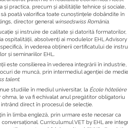
i practica, precum și abilitățile tehnice și sociale,
i să poată valorifica toate cunoștințele dobândite în
llings, director general
winsedswiss România
.
ție și instruire de calitate și datorită formatorilor,
ia ospitalității, absolvenți ai modulelor EHL Advisory
ecifică, în vederea obținerii certificatului de instr
or și seminariilor EHL.
ii este consilierea în vederea integrării în industrie,
și locuri de muncă, prin intermediul agenției de medi
s talent
.
inue studiile în mediul universitar, la
École hôtelière
 ohma, le va fi echivalat anul pregătitor obligatoriu
intrând direct în procesul de selecție.
țin în limba engleză, prin urmare este necesar ca
 conversațional. Curriculumul VET by EHL are integ