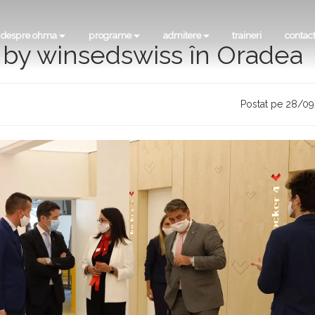
despre ohma
programe
admitere
traineri
contac
by winsedswiss în Oradea
Postat pe 28/0