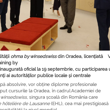
tății
ohma by winsedswiss
din Oradea, licențiată 
aining by
inaugurată oficial la 19 septembrie, cu participarea
ți ai autorităților publice locale și centrale
pă absolvire, vor obține diplome profesionale
put cursurile la Oradea, în cadrul Academiei de
 winsedswiss
, singura școală din România care
e hôtelière de Lausanne
(EHL), cea mai prestigioasă
pitalității la nivel mondial.