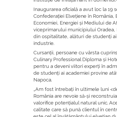
Inaugurarea oficială a avut loc la 1
Confederației Elvețiene în România, E.
Economiei, Energiei și Mediului de Af
viceprimarului municipiului Oradea, Flo
din ospitalitate, alături de studenți
industrie.
Cursanții, persoane cu vârsta cuprinsă
Culinary Professional Diploma și Hote
pentru a deveni viitori experți în adm
de studenți ai academiei provine atât
Napoca.
„Am fost întrebați în ultimele luni <
România are nevoie să-și reconstruiasc
valorifice potențialul natural unic. A
calitate care să pună clientul în centr
este cel al învățământului elvețian d