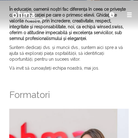
În educație, oamenii noștri fac diferența în ceea ce privește
calitatea educației pe care o primesc elevii. Ghidați de
valorile noastre, prin încredere, creativitate, respect,
integritate și responsabilitate, noi, ca echipă winsed.swiss,
oferim o atitudine impecabilă și excelența serviciilor, sub
semnul profesionalismului și eleganței.
Suntem dedicați dvs. și muncii dvs., suntem aici spre a vă
ajuta să explorați piața ospitalității, să identificați
oportunități, pentru un sucees viitor.
Vă invit să cunoașteți echipa noastră, mai jos.
Formatori