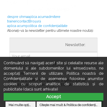
despre ohma
aplica acum
admitere
traineri
contact
Broșură
aplica acum
politica de confidențialitate
Abonați-vă la newsletter pentru ultimele noastre noutăți
				                  	Newsletter:

Continuând să navigați acest site și celelalte resurse ale
domeniului si ale subdomeniilor lui winsed.swiss, ne
acceptați Termenii de utilizare, Politica noastră de
(C) Copyright 2026
Confidențialitate și de asemenea folosirea anumitor
Website-ul și datele sunt găzduite și gestionate de
cookies cu scopuri analitice, de statistică și de
Winsed.swiss Education Group (WEG) SA
publicitate (dacă sunt arhivate)
Accept
Mai multe opțiuni
Citește mai mult & Politica de confidențialitate