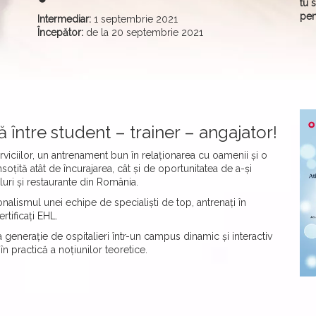
tu 
pen
Intermediar:
1 septembrie 2021
Începător:
de la 20 septembrie 2021
ă între student – trainer – angajator!
viciilor, un antrenament bun în relaționarea cu oamenii și o
țită atât de încurajarea, cât și de oportunitatea de a-și
luri și restaurante din România.
nalismul unei echipe de specialiști de top, antrenați în
ertificați EHL.
 generație de ospitalieri într-un campus dinamic și interactiv
n practică a noțiunilor teoretice.