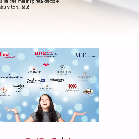
să iei cea mai inspirată decizie
tru viitorul tău!