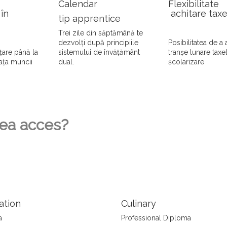
Calendar
Flexibilitate
 în
achitare taxe
tip apprentice
Trei zile din săptămână te
dezvolți după principiile
Posibilitatea de a 
țare până la
sistemului de învățământ
tranșe lunare taxe
iața muncii
dual.
școlarizare
vea acces?
ation
Culinary
a
Professional Diploma