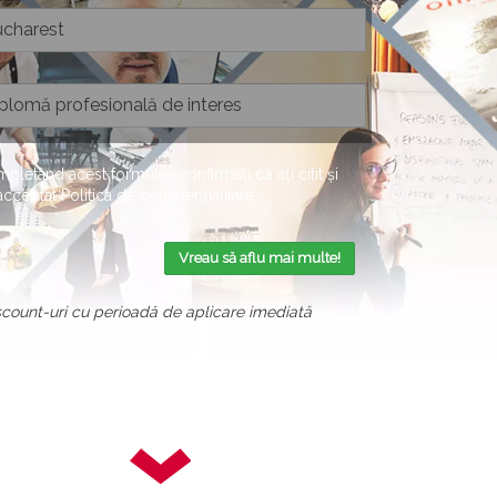
pletând acest formular, confirmați că ați citit și
 acceptat
Politica de confidențialitate
.
Vreau să aflu mai multe!
scount-uri cu perioadă de aplicare imediată