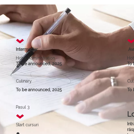
Intermediar
Av
Hotel Administration
Hot
To be announced, 2025
To 
Culinary
Cul
To be announced, 2025
To 
Pasul 3
Lo
Int
Start cursuri
răs
fiber_manual_record