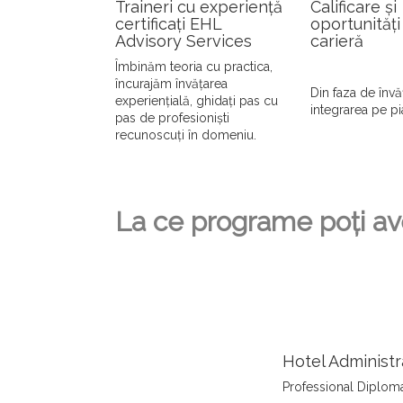
Traineri cu experiență
Calificare și
certificați EHL
oportunități
Advisory Services
carieră
Îmbinăm teoria cu practica,
încurajăm învățarea
Din faza de învă
experiențială, ghidați pas cu
integrarea pe p
pas de profesioniști
recunoscuți în domeniu.
La ce programe poți a
Hotel Administr
Professional Diplom