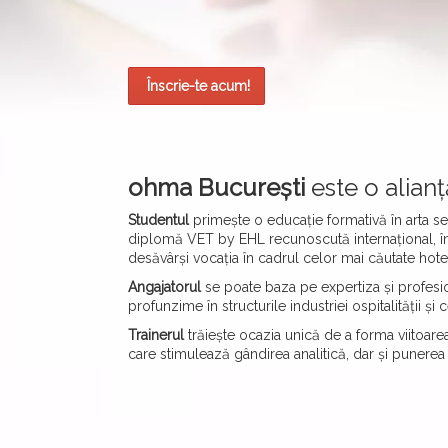
Înscrie-te acum!
ohma București
este o alianț
Studentul
primește o educație formativă în arta ser
diplomă VET by EHL recunoscută internațional, înso
desăvârși vocația în cadrul celor mai căutate hote
Angajatorul
se poate baza pe expertiza și profesio
profunzime în structurile industriei ospitalității și c
Trainerul
trăiește ocazia unică de a forma viitoarea
care stimulează gândirea analitică, dar și punerea î