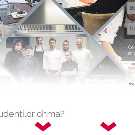
Com
ați
*Di
tudenților ohma?