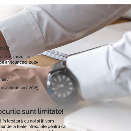
ansat
el Administration
be announced, 2025
inary
be announced, 2025
curile sunt limitate!
ră în legătură cu noi și îți vom
punde la toate întrebările pentru ca