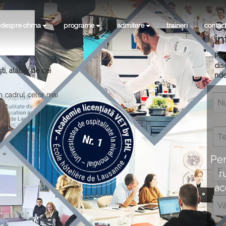
C
despre ohma
programe
admitere
traineri
contac
in
Pen
dis
, alături de cei
nde
în cadrul celor mai
Pen
r
ac