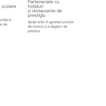
Parteneriate cu
 școlare
hoteluri
și restaurante de
prestigiu
achita în
Sprijin activ în găsirea locurilor
le de
de muncă și a stagiilor de
practică