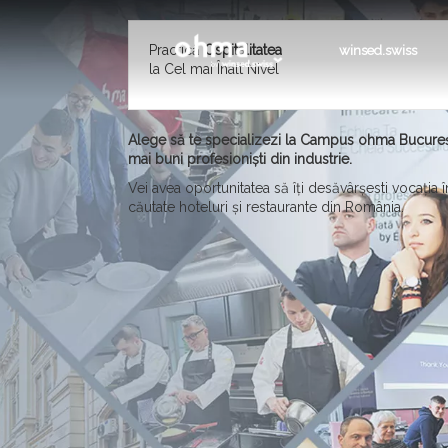
Practică
Ospitalitatea
winsed.swiss
la Cel mai Înalt Nivel
Alege să te specializezi la Campus ohma București
mai buni profesioniști din industrie.
Vei avea oportunitatea să îți desăvârșesti vocația 
căutate hoteluri și restaurante din România.