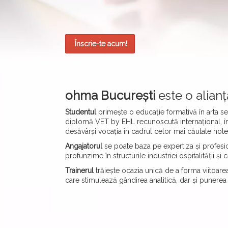
Înscrie-te acum!
ohma București
este o alianț
Studentul
primește o educație formativă în arta ser
diplomă VET by EHL recunoscută internațional, înso
desăvârși vocația în cadrul celor mai căutate hote
Angajatorul
se poate baza pe expertiza și profesio
profunzime în structurile industriei ospitalității și c
Trainerul
trăiește ocazia unică de a forma viitoarea
care stimulează gândirea analitică, dar și punerea î