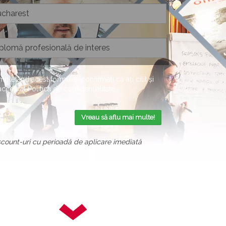
pletând acest formular, confirmați că ați citit și
 acceptat
Politica de confidențialitate
.
Vreau să aflu mai multe!
scount-uri cu perioadă de aplicare imediată