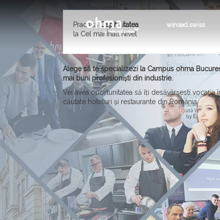
Practică
Ospitalitatea
winsed.swiss
la Cel mai Înalt Nivel
Alege să te specializezi la Campus ohma București
mai buni profesioniști din industrie.
Vei avea oportunitatea să îți desăvârșesti vocația 
căutate hoteluri și restaurante din România.