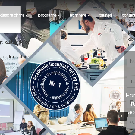
C
despre ohma
programe
admitere
traineri
contac
in
Pen
dis
, alături de cei
nde
în cadrul celor mai
Pen
r
ac