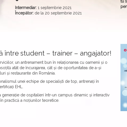
tu 
pen
Intermediar:
1 septembrie 2021
Începător:
de la 20 septembrie 2021
ă între student – trainer – angajator!
viciilor, un antrenament bun în relaționarea cu oamenii și o
țită atât de încurajarea, cât și de oportunitatea de a-și
luri și restaurante din România.
nalismul unei echipe de specialiști de top, antrenați în
ertificați EHL.
 generație de ospitalieri într-un campus dinamic și interactiv
n practică a noțiunilor teoretice.