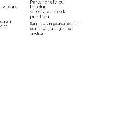
Parteneriate cu
 școlare
hoteluri
și restaurante de
prestigiu
achita în
Sprijin activ în găsirea locurilor
le de
de muncă și a stagiilor de
practică