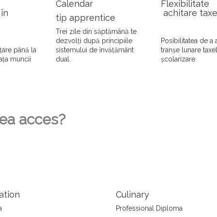
Calendar
Flexibilitate
 în
achitare taxe
tip apprentice
Trei zile din săptămână te
dezvolți după principiile
Posibilitatea de a 
țare până la
sistemului de învățământ
tranșe lunare taxe
iața muncii
dual.
școlarizare
vea acces?
ation
Culinary
a
Professional Diploma