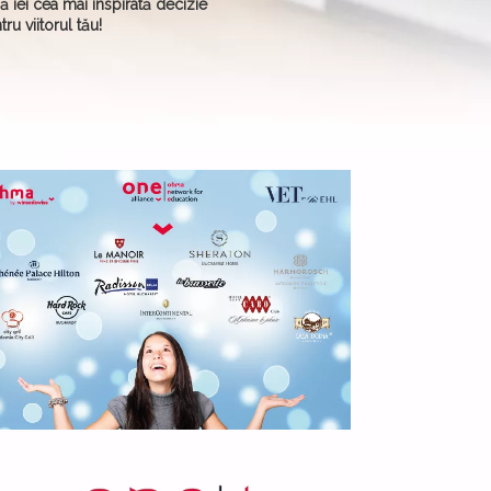
să iei cea mai inspirată decizie
tru viitorul tău!