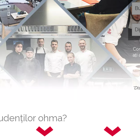
Com
ați
*Di
tudenților ohma?