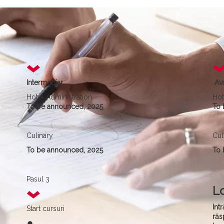
Intermediar
Av
Hotel Administration
Hot
To be announced, 2025
To 
Culinary
Cul
To be announced, 2025
To 
Pasul 3
Lo
Int
Start cursuri
răs
fiber_manual_record