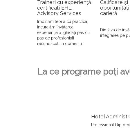
Traineri cu experiență
Calificare și
certificați EHL
oportunități
Advisory Services
carieră
Îmbinăm teoria cu practica,
încurajăm învățarea
Din faza de învă
experiențială, ghidați pas cu
integrarea pe p
pas de profesioniști
recunoscuți în domeniu.
La ce programe poți a
Hotel Administr
Professional Diplom