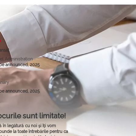
ansat
el Administration
be announced, 2025
inary
be announced, 2025
curile sunt limitate!
ră în legătură cu noi și îți vom
punde la toate întrebările pentru ca