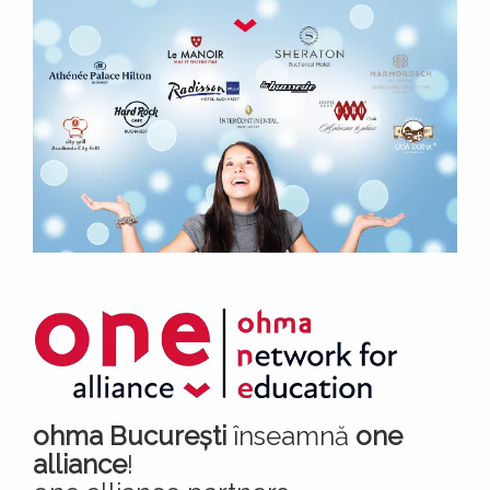
ohma București
înseamnă
one
alliance
!