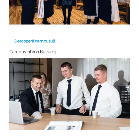
Descoperă campusul!
Campus
ohma
București