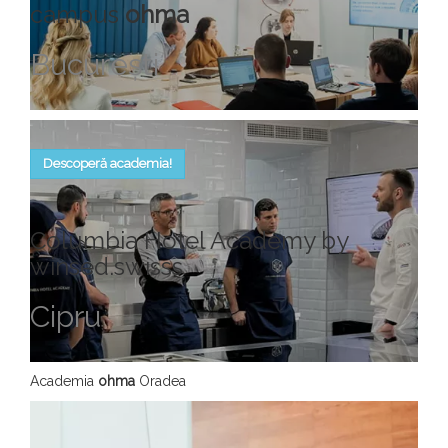
campus
ohma
Bucureşti
Descoperă academia!
Columbia Hotel Academy by
winsed.swisss
Cipru
Academia
ohma
Oradea