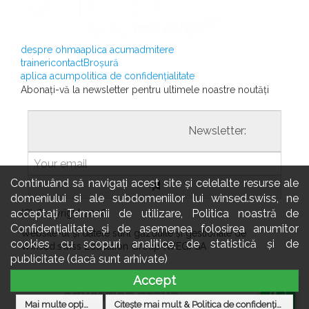
despre ohma
aplica acum
admitere
traineri
contact
Broșură
aplica acum
politica de confidențialitate
Abonați-vă la newsletter pentru ultimele noastre noutăți
				                  	Newsletter:

Continuând să navigați acest site și celelalte resurse ale
domeniului si ale subdomeniilor lui winsed.swiss, ne
acceptați Termenii de utilizare, Politica noastră de
(C) Copyright 2026
Confidențialitate și de asemenea folosirea anumitor
Website-ul și datele sunt găzduite și gestionate de
cookies cu scopuri analitice, de statistică și de
Winsed.swiss Education Group (WEG) SA
publicitate (dacă sunt arhivate)
Accept
Mai multe opțiuni
Citește mai mult & Politica de confidențialitate