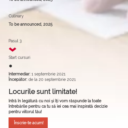
Culinary
To be announced, 2025
Pasul 3
Start cursuri
fiber_manual_record
Intermediar:
1 septembrie 2021
Începător:
de la 20 septembrie 2021
Locurile sunt limitate!
Intră în legătură cu noi și îți vom răspunde la toate
întrebările pentru ca tu să iei cea mai inspirată decizie
pentru viitorul tău!
Înscrie-te acum!