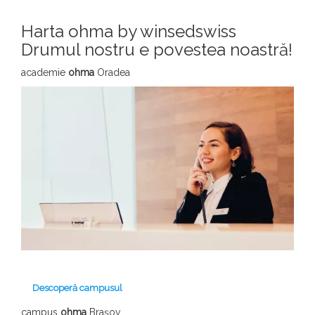
Harta ohma by winsedswiss
Drumul nostru e povestea noastră!
academie
ohma
Oradea
Descoperă campusul
campus
ohma
Brașov