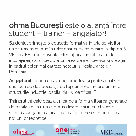
ohma București
este o alianță între
student – trainer – angajator!
Studentul
primește o educație formativă în arta serviciilor,
un antrenament bun în relaționarea cu oamenii și o diplomă
VET by EHL recunoscută internațional, însoțită atât de
încurajarea, cât și de oportunitatea de a-și desăvârși vocația
în cadrul celor mai căutate hoteluri și restaurante din
România.
Angajatorul
se poate baza pe expertiza și profesionalismul
unei echipe de specialiști de top, antrenați în profunzime în
structurile industriei ospitalității și certificați EHL.
Trainerul
trăiește ocazia unică de a forma viitoarea generație
de ospitalieri într-un campus dinamic și interactiv care
stimulează gândirea analitică, dar și punerea în practică a
noțiunilor teoretice.