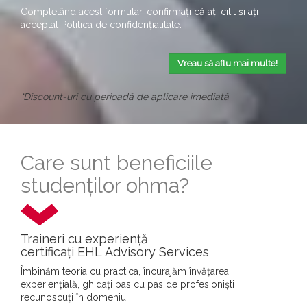
Completând acest formular, confirmați că ați citit și ați
acceptat
Politica de confidențialitate
.
Vreau să aflu mai multe!
*Discount-uri cu perioadă de aplicare imediată
Care sunt beneficiile
studenților ohma?
Traineri cu experiență
certificați EHL Advisory Services
Îmbinăm teoria cu practica, încurajăm învățarea
experiențială, ghidați pas cu pas de profesioniști
recunoscuți în domeniu.