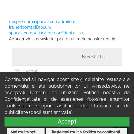
despre ohma
aplica acum
admitere
traineri
contact
Broșură
aplica acum
politica de confidențialitate
Abonați-vă la newsletter pentru ultimele noastre noutăți
				                  	Newsletter:

Continuând să navigați acest site și celelalte resurse ale
domeniului si ale subdomeniilor lui winsed.swiss, ne
acceptați Termenii de utilizare, Politica noastră de
(C) Copyright 2026
Confidențialitate și de asemenea folosirea anumitor
Website-ul și datele sunt găzduite și gestionate de
cookies cu scopuri analitice, de statistică și de
Winsed.swiss Education Group (WEG) SA
publicitate (dacă sunt arhivate)
Accept
Mai multe opțiuni
Citește mai mult & Politica de confidențialitate