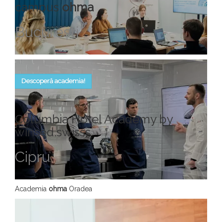
campus
ohma
Bucureşti
Descoperă academia!
Columbia Hotel Academy by
winsed.swisss
Cipru
Academia
ohma
Oradea