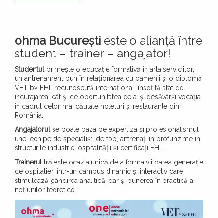
ohma București
este o alianță între
student – trainer – angajator!
Studentul
primește o educație formativă în arta serviciilor,
un antrenament bun în relaționarea cu oamenii și o diplomă
VET by EHL recunoscută internațional, însoțită atât de
încurajarea, cât și de oportunitatea de a-și desăvârși vocația
în cadrul celor mai căutate hoteluri și restaurante din
România.
Angajatorul
se poate baza pe expertiza și profesionalismul
unei echipe de specialiști de top, antrenați în profunzime în
structurile industriei ospitalității și certificați EHL.
Trainerul
trăiește ocazia unică de a forma viitoarea generație
de ospitalieri într-un campus dinamic și interactiv care
stimulează gândirea analitică, dar și punerea în practică a
noțiunilor teoretice.