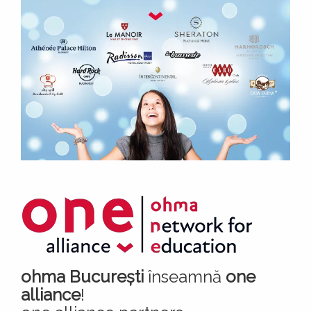
ohma București
înseamnă
one
alliance
!