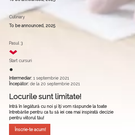
Culinary
To be announced, 2025
Pasul 3
Start cursuri
fiber_manual_record
Intermediar:
1 septembrie 2021
Începător:
de la 20 septembrie 2021
Locurile sunt limitate!
Intră în legătură cu noi și îți vom răspunde la toate
întrebările pentru ca tu să iei cea mai inspirată decizie
pentru viitorul tău!
Înscrie-te acum!