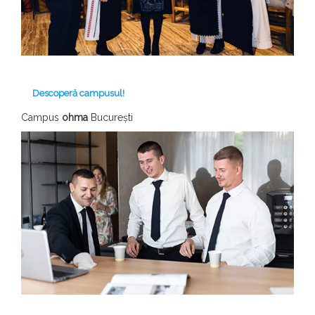
Descoperă campusul!
Campus
ohma
București