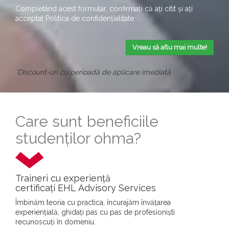
Completând acest formular, confirmați că ați citit și ați
acceptat
Politica de confidențialitate
.
Vreau să aflu mai multe!
*Discount-uri cu perioadă de aplicare imediată
Care sunt beneficiile
studenților ohma?
Traineri cu experiență
certificați EHL Advisory Services
Îmbinăm teoria cu practica, încurajăm învățarea
experiențială, ghidați pas cu pas de profesioniști
recunoscuți în domeniu.