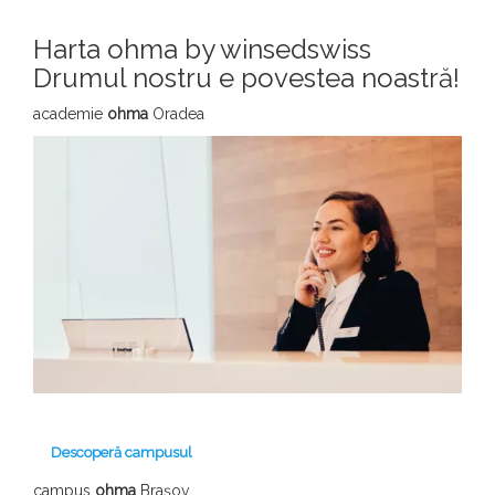
Harta ohma by winsedswiss
Drumul nostru e povestea noastră!
academie
ohma
Oradea
Descoperă campusul
campus
ohma
Brașov