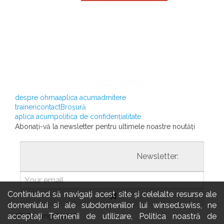
despre ohma
aplica acum
admitere
traineri
contact
Broșură
aplica acum
politica de confidențialitate
Abonați-vă la newsletter pentru ultimele noastre noutăți
				                  	Newsletter:

Continuând să navigați acest site și celelalte resurse ale
domeniului si ale subdomeniilor lui winsed.swiss, ne
acceptați Termenii de utilizare, Politica noastră de
(C) Copyright 2026