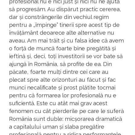
profesional nu e nici just și nici nu ne ajută
să progresăm. Au dispărut practic cererea,
dar și constrângerile din vechiul regim
pentru a „împinge” tinerii spre acest tip de
învățământ deoarece alte alternative nu
aveau. Am mai trăit și cu falsa idee că avem
o forță de muncă foarte bine pregătită și
ieftină și, deci, toți investitorii se vor bate să
ajungă în România, să profite de ea. Din
păcate, foarte mulți dintre cei care au
plecat spre alte orizonturi au făcut și fac
munci necalificate și prost plătite tocmai
pentru că formarea lor profesională nu e
suficientă. Este cu atât mai grav acest
fenomen cu cât pierderile pe care le suferă
România sunt duble: micșorarea dramatică
a capitalului uman și slaba pregătire
profesională pentru a ridica performanțele