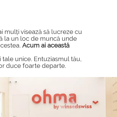
ai mulți visează să lucreze cu
ază la un loc de muncă unde
acestea.
Acum ai această
 tale unice. Entuziasmul tău,
vor duce foarte departe.