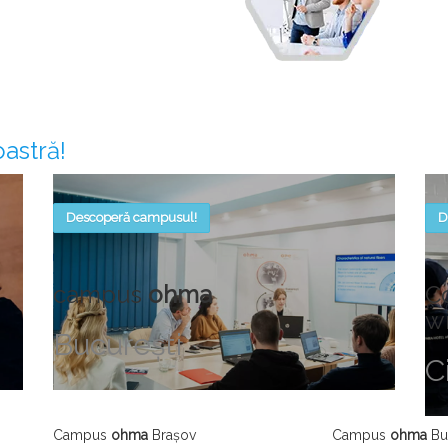
astră!
Descoperă campusul!
D
campus
ohma
C
w
Bucureşti
C
Campus
ohma
Brașov
Campus
ohma
Bu