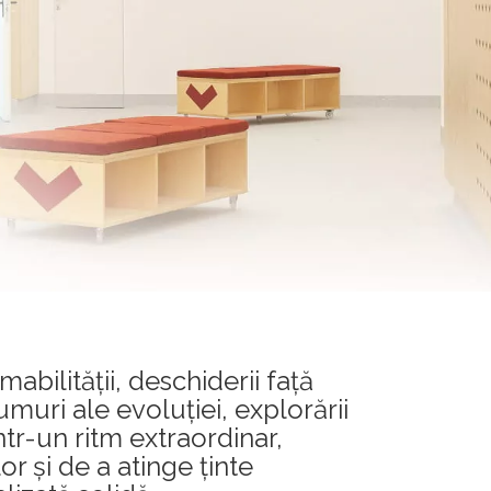
abilității, deschiderii față
muri ale evoluției, explorării
ntr-un ritm extraordinar,
or și de a atinge ținte