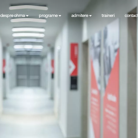
despre ohma
programe
admitere
traineri
contac