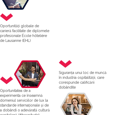
Oportunități globale de
carieră facilitate de diplomele
profesionale École hôtelière
de Lausanne (EHL)
Siguranța unui loc de muncă
în industria ospitalității, care
corespunde calificării
dobândite
Oportunitatea de a
experimenta ce înseamnă
domeniul serviciilor de lux la
standarde internaționale și de
a dobândi o adevărată cultură