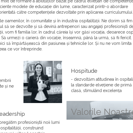
mixt de formare a abilităților bazat pe cadrul elvețian de competențe
ficiente modele de educație din lume, caracterizat printr-o abordare
ă orientată către competențele dezvoltate prin aplicarea curriculumului.
oamenilor, în comunitate și în industria ospitalității. Ne dorim să fim a
ul să se dezvolte și să devină antrepenori sau angajați profesioniști des
ii, vom fi familia lor, în cadrul căreia își vor găsi vocația, deoarece os
ă urmezi o carieră din vocație, înseamnă, până la urmă, să fii fericit. St
rnici să împărtășească din pasiunea și tehnicile lor. Și nu ne vom limita
 ceea ce vor întreprinde.
Hospitude
- dezvoltăm atitudinea în ospitali
embrii
la standarde elvețiene de primă
te și ne
clasă, stimulând excelența
Valorile Noastr
eadership
pregătim profesioniștii noii lumi
 ospitalității, construind