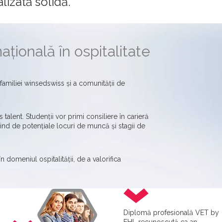
izată solidă.
ațională în ospitalitate
familiei winsedswiss și a comunității de
 talent. Studenții vor primi consiliere în carieră
iind de potențiale locuri de muncă și stagii de
n domeniul ospitalității, de a valorifica
Diplomă profesională VET by