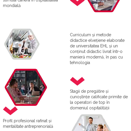
stimula cariera în ospitalitatea
mondială
Curriculum și metode
didactice elvețiene elaborate
de universitatea EHL și un
conținut didactic livrat într-o
manieră modernă, în pas cu
tehnologia
Stagii de pregătire și
cunoștințe calificate primite de
la operatori de top în
domeniul ospitalității
Profil profesional rafinat și
mentalitate antreprenorială