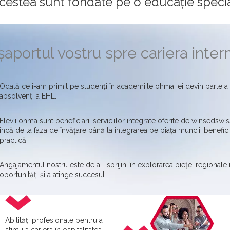
cestea sunt fondate pe o educație special
aportul vostru spre cariera intern
Odată ce i-am primit pe studenți în academiile ohma, ei devin parte a 
absolvenți a EHL.
Elevii ohma sunt beneficiarii serviciilor integrate oferite de winsedswiss
încă de la faza de învățare până la integrarea pe piața muncii, benefic
practică.
Angajamentul nostru este de a-i sprijini în explorarea pieței regionale î
oportunități și a atinge succesul.
Abilități profesionale pentru a