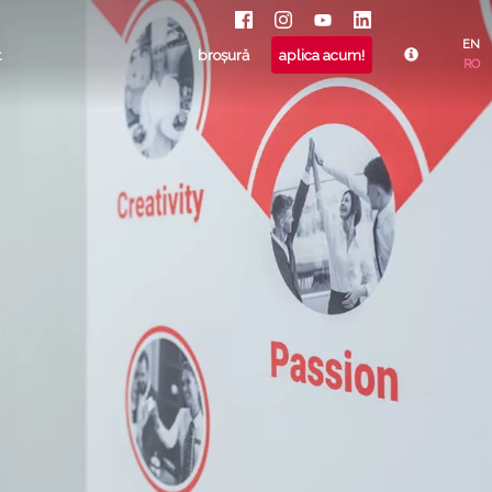
EN
t
broșură
aplica acum!
RO