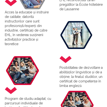
EHL recunoscută ca an
pregătitor la École hôtelière
de Lausanne
Acces la educație și instruire
de calitate, datorită
instructorilor care sunt
profesioniști/experți din
industrie, certificați de către
EHL, în vederea susținerii
activităților practice și
teoretice
Posibilitatea de dezvoltare a
abilităților lingvistice și de a
obține, la finalul studiilor, un
certificat de competențe în
limba engleză
Program de studiu adaptat, cu
parcursuri individuale de