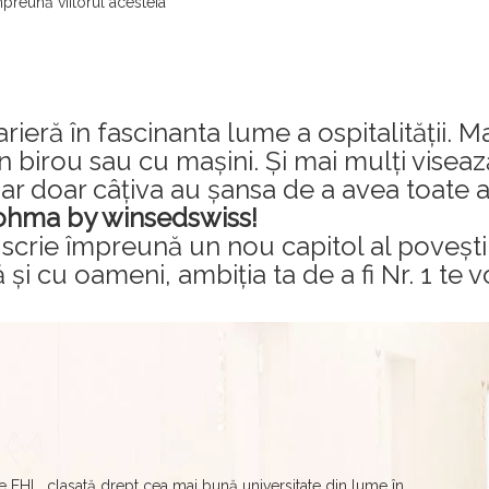
preună viitorul acesteia
rieră în fascinanta lume a ospitalității. M
n birou sau cu mașini. Și mai mulți vise
 Dar doar câțiva au șansa de a avea toate 
 ohma by winsedswiss!
 scrie împreună un nou capitol al poveștii
 și cu oameni, ambiția ta de a fi Nr. 1 te 
 EHL, clasată drept cea mai bună universitate din lume în