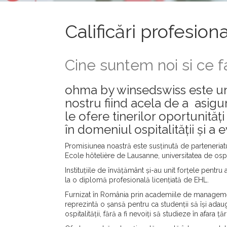
Calificări profesio
Cine suntem noi si ce 
ohma by winsedswiss este un 
nostru fiind acela de a asigu
le ofere tinerilor oportunităț
în domeniul ospitalității și a e
Promisiunea noastră este susținută de parteneri
Ecole hôtelière de Lausanne, universitatea de ospita
Instituțiile de învățământ și-au unit forțele pent
la o diplomă profesională licențiată de EHL.
Furnizat în România prin academiile de managem
reprezintă o șansă pentru ca studenții să își ada
ospitalității, fără a fi nevoiți să studieze în afara țări