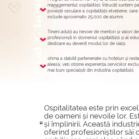
managementul ospitalității. Întrucât suntem pa
poveștii seculare a ospitalității elvețiene, care
include aproximativ 25.000 de alumni.
Tinerii adulți au nevoie de mentori și valori 
profesioniști în domeniul ospitalității și al e
dedicare au devenit modul lor de viață.
ohma a stabilit parteneriate cu hoteluri și rest
aleasă, veți obține experiența serviciilor exclu
mai buni specialiști din industria ospitalității.
Ospitalitatea este prin excel
de oameni și nevoile lor. Es
și împlinirii. Această indust
oferind profesioniștilor săi o