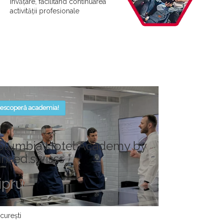
învățare, facilitând continuarea
activității profesionale
escoperă academia!
olumbia Hotel Academy by
insed.swisss
ipru
curești