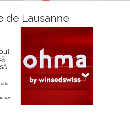
ière de Lausanne
pul
să
asă
clude
onduce