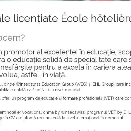
nale licențiate École hôtel
facem?
promotor al excelenței în educație, sco
ra o educație solidă de specialitate care 
i nesfârșite pentru a excela în cariera ale
volua, astfel, în viață.
atul dintre Winsedswiss Education Group (WEG) și EHL Group, care in
litate cotată ca fiind Nr. 1 la nivel mondial.
ru a oferi un program de educație și formare profesională (VET) care c
ent hotelier vocațional ohma by winsedswiss, programul VET by EHL
uge în CV o diplomă recunoscută la nivel internațional în domeniul
i.