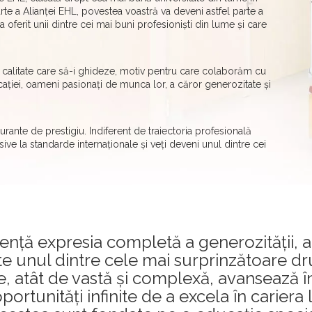
rte a Alianței EHL, povestea voastră va deveni astfel parte a
 a oferit unii dintre cei mai buni profesioniști din lume și care
de calitate care să-i ghideze, motiv pentru care colaborăm cu
ducației, oameni pasionați de munca lor, a căror generozitate și
aurante de prestigiu. Indiferent de traiectoria profesională
sive la standarde internaționale și veți deveni unul dintre cei
ență expresia completă a generozității, am
te unul dintre cele mai surprinzătoare dru
rie, atât de vastă și complexă, avansează î
portunități infinite de a excela în cariera l