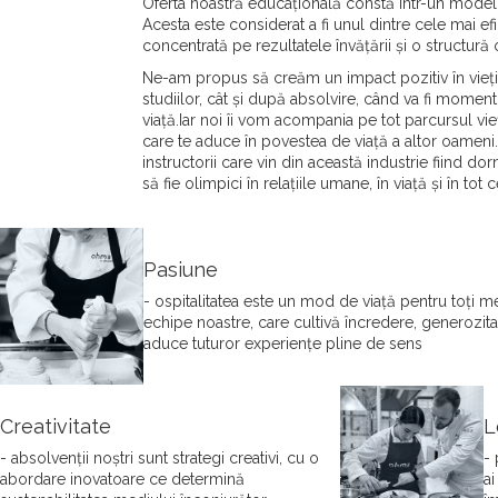
Oferta noastră educațională constă într-un model 
Acesta este considerat a fi unul dintre cele mai e
concentrată pe rezultatele învățării și o structur
Ne-am propus să creăm un impact pozitiv în viețile 
studiilor, cât și după absolvire, când va fi moment
viață.Iar noi îi vom acompania pe tot parcursul vieț
care te aduce în povestea de viață a altor oameni. S
instructorii care vin din această industrie fiind do
să fie olimpici în relațiile umane, în viață și în tot
Pasiune
- ospitalitatea este un mod de viață pentru toți m
echipe noastre, care cultivă încredere, generozita
aduce tuturor experiențe pline de sens
Creativitate
L
- absolvenții noștri sunt strategi creativi, cu o
- 
abordare inovatoare ce determină
ai