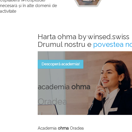
ospitalieră (#hospitude)
necesară și în alte domenii de
activitate
Harta ohma by winsed.swiss
Drumul nostru e
povestea no
Descoperă academia!
academia
ohma
Oradea
Academia
ohma
Oradea