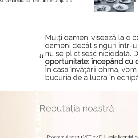
sustenabilitatea mediului înconjurător
îm
Mulți oameni visează la o ca
oameni decât singuri într-u
nu se plictisesc niciodată.
oportunitate: începând cu
În casa învățării ohma, vom
bucuria de a lucra în echipă
Reputația noastră
Programul nostru VET by EHL este licențiat de