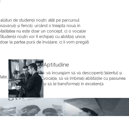
.
lături de studenții noștri, atât pe parcursul
ăvărșiți și fericiți, urcând o treaptă nouă în
pitalitatea nu este doar un concept, ci o vocație
udenții noștri vor fi echipați cu abilități unice,
 doar la partea pură de învățare, ci îi vom pregăti
Aptitudine
- vă încurajăm să vă descoperiți talentul și
tate,
vocația, să vă îmbinați abilitățile cu pasiunea
și să le transformați în excelență
e