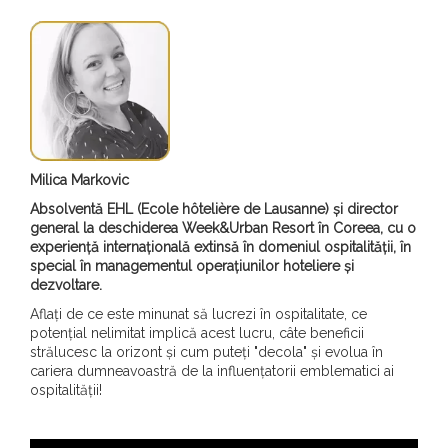
Milica Markovic
Absolventă EHL (Ecole hôtelière de Lausanne) și director
general la deschiderea Week&Urban Resort în Coreea, cu o
experiență internațională extinsă în domeniul ospitalității, în
special în managementul operațiunilor hoteliere și
dezvoltare.
Aflați de ce este minunat să lucrezi în ospitalitate, ce
potențial nelimitat implică acest lucru, câte beneficii
strălucesc la orizont și cum puteți "decola" și evolua în
cariera dumneavoastră de la influențatorii emblematici ai
ospitalității!