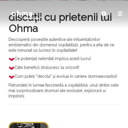
discuții cu prietenii lui
Ohma
Descoperiți poveștile autentice ale influențatorilor
emblematici din domeniul ospitalității, pentru a afla de ce
este minunat să lucrezi în ospitalitate!
Ce potențial nelimitat implică acest lucru!
Câte beneficii strălucesc la orizont!
Cum puteți "decola" și evolua în cariera dumneavoastră!
Pătrundeți în lumea fascinantă a ospitalității, unul dintre cele
mai surprinzătoare drumuri ale evoluției, explorării și
împlinirii.