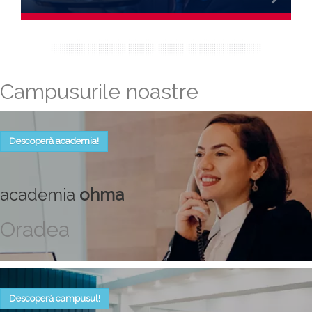
Campusurile noastre
Descoperă academia!
academia
ohma
Oradea
Descoperă campusul!