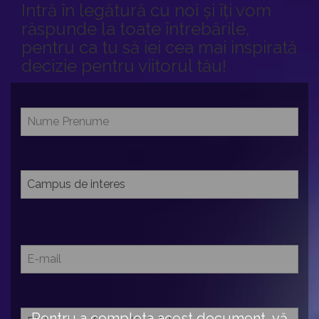
Intră în legătură cu noi și îți vom
răspunde la toate întrebările,
pentru ca tu să iei cea mai inspirată
decizie pentru viitorul tău!
Pentru a completa acest document, vă