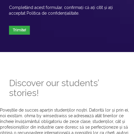
Completând acest formular, confirmați că ați citit și ați
acceptat
Politica de confidențialitate
.
Trimite!
Discover our students’
stories!
Poveștile de succes aparțin studenților noștri. Datorită lor și prin ei,
noi existăm. ohma by winsedswiss se adresează atât tinerilor ce
încheie învățământul obligatoriu de zece clase, studenților, cât și
profesioniștilor din industrie care doresc să se perfecționeze și să
obțină o recunoaștere internațională a pregătirii lor ca chefi, ajutori