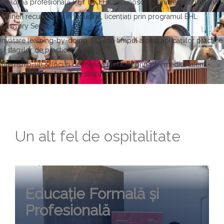
Diplomă profesională VET by EHL recunoscută la nivel internațional
Traineri recunoscuți în industrie, licențiați prin programul EHL
Advisory Services
Învățare learning-by-doing, 75% din timpul alocat aplicațiilor practice
și stagiilor de practică
Internship-uri & locuri de muncă facilitate prin intermediul talent -
departamentului talent de recrutare
Un alt fel de ospitalitate
Educație Formală și
Profesională