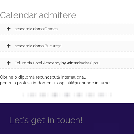
Calendar admitere
academia
ohma
Oradea
academia
ohma
Bucureşti
Columbia Hotel Academy
by winsedswiss
Cipru
Obține o diplomă recunoscută internațional,
pentru a profesa în domeniul ospitalității oriunde în lume!
Let’s get in touch!