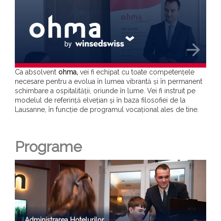
arrow_forward
Ca absolvent
ohma,
vei fi echipat cu toate competențele
necesare pentru a evolua în lumea vibrantă și în permanent
schimbare a ospitalității, oriunde în lume. Vei fi instruit pe
modelul de referință elvețian și în baza filosofiei de la
Lausanne, în funcție de programul vocațional ales de tine.
Programe
Administrarea Hotelurilor