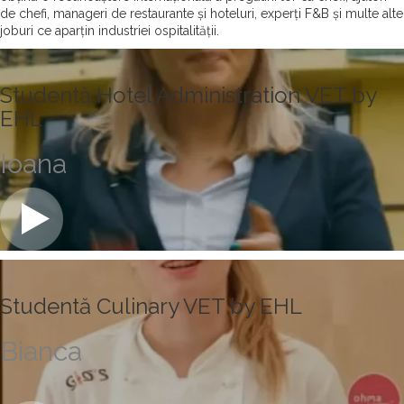
de chefi, manageri de restaurante și hoteluri, experți F&B și multe alte
joburi ce aparțin industriei ospitalității.
Studentă Hotel Administration VET by
EHL
Ioana
Studentă Culinary VET by EHL
Bianca