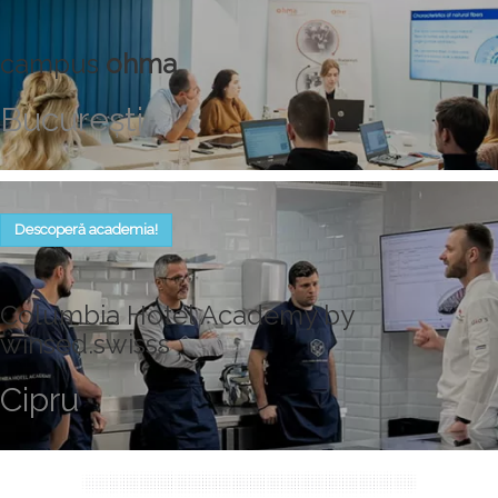
campus
ohma
Bucureşti
Descoperă academia!
Columbia Hotel Academy by
winsed.swisss
Cipru