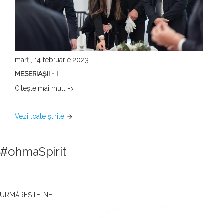
marți, 14 februarie 2023
MESERIAȘII - I
Citeşte mai mult ->
Vezi toate ştirile
arrow_forward
#ohmaSpirit
URMĂREȘTE-NE