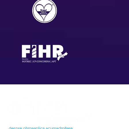
despre ohma
aplica acum
admitere