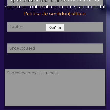
rugăm să confirmați că ați citit și ați acceptat
Politica de confidențialitate
.
Confirm