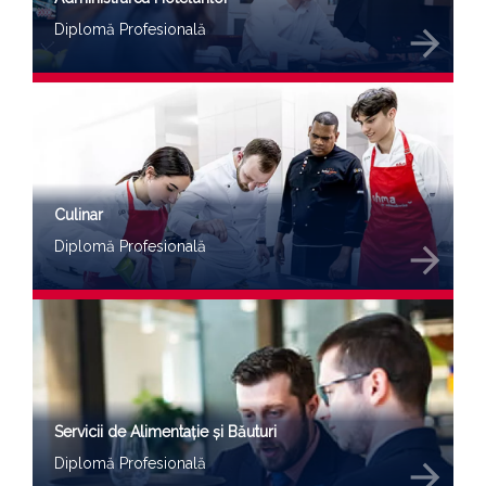
Diplomă Profesională
arrow_forward
Culinar
Diplomă Profesională
arrow_forward
Servicii de Alimentație și Băuturi
Diplomă Profesională
arrow_forward