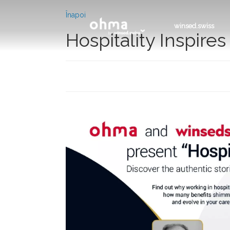
Înapoi
winsed.swiss
Hospitality Inspire