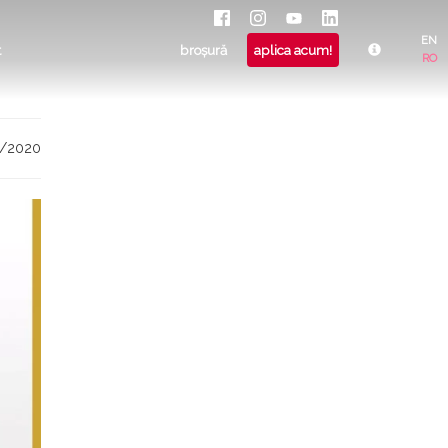
EN
t
broșură
aplica acum!
RO
9/2020