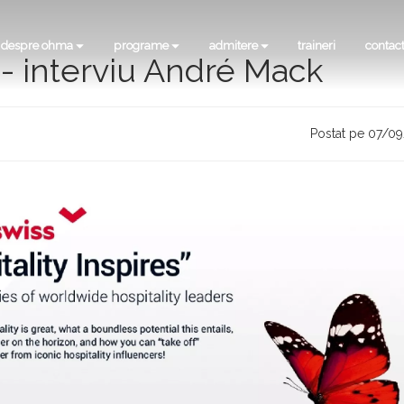
despre ohma
programe
admitere
traineri
contac
s - interviu André Mack
Postat pe 07/0