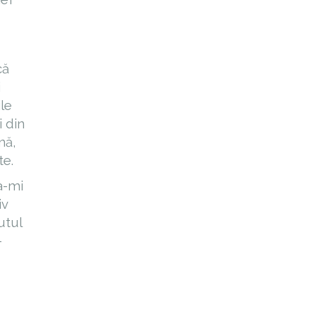
că
i
le
i din
nă,
te.
a-mi
iv
utul
-