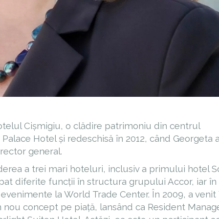
elul Cișmigiu, o clădire patrimoniu din centrul
e Palace Hotel și redeschisă în 2012, când Georgeta 
rector general.
erea a trei mari hoteluri, inclusiv a primului hotel So
t diferite funcții în structura grupului Accor, iar în
 evenimente la World Trade Center. În 2009, a venit 
n nou concept pe piață, lansând ca Resident Manag