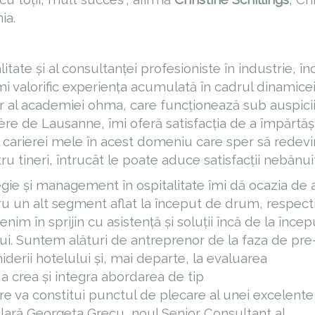
ia.
tate și al consultanței profesioniste în industrie, în
i valorific experiența acumulată în cadrul dinamice
er al academiei ohma, care funcționează sub auspicii
ière de Lausanne, îmi oferă satisfacția de a împărtăș
arierei mele în acest domeniu care sper să redevi
ru tineri, întrucât le poate aduce satisfacții nebănui
egie și management în ospitalitate îmi dă ocazia de 
tru un alt segment aflat la început de drum, respect
enim în sprijin cu asistență și soluții încă de la încep
ui. Suntem alături de antreprenor de la faza de pre
derii hotelului și, mai departe, la evaluarea
 a crea și integra abordarea de tip
are va constitui punctul de plecare al unei excelente
clară Georgeta Grecu, noul Senior Consultant al