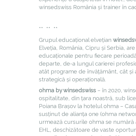
winsedswiss România și trainer în c
** ** **
Grupul educațional elvețian
winsedsw
Elveția, România, Cipru și Serbia, ar
educaționale pentru fiecare perioadă a
departe, de-a lungul carierei profesio
atât programe de învățământ, cât și 
strategică și operațională.
ohma by winsedswiss
– în 2020, win
ospitalitate, din țara noastră, sub li
Poiana Brașov la hotelul ohma – Ca
susținut de alianța one (ohma network
urmează cursurile ohma se numără ac
EHL, deschizătoare de vaste oportunit