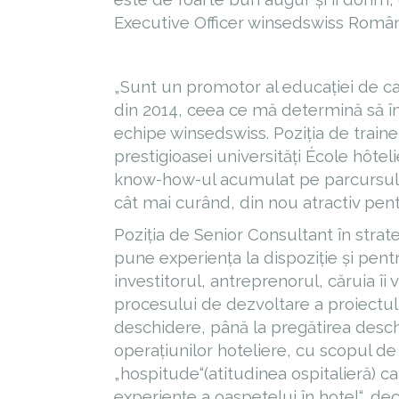
Executive Officer winsedswiss Român
„Sunt un promotor al educației de cali
din 2014, ceea ce mă determină să îm
echipe winsedswiss. Poziția de train
prestigioasei universități École hôtel
know-how-ul acumulat pe parcursul c
cât mai curând, din nou atractiv pent
Poziția de Senior Consultant în strat
pune experiența la dispoziție și pen
investitorul, antreprenorul, căruia îi v
procesului de dezvoltare a proiectul
deschidere, până la pregătirea deschi
operațiunilor hoteliere, cu scopul de
„hospitude“(atitudinea ospitalieră) c
experiențe a oaspetelui în hotel“, de