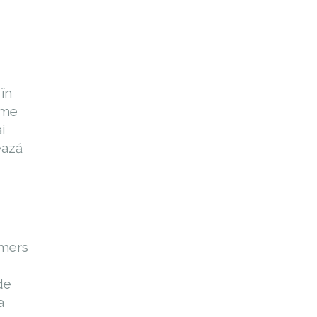
 în
ame
i
ează
emers
de
a