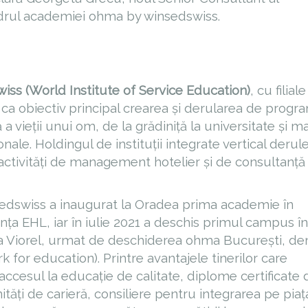
adrul academiei ohma by winsedswiss.
iss (World Institute of Service Education)
, cu filiale
e ca obiectiv principal crearea și derularea de progr
 vieții unui om, de la grădiniță la universitate și ma
nale. Holdingul de instituții integrate vertical derul
activități de management hotelier și de consultanță
sedswiss a inaugurat la Oradea prima academie în
cența EHL, iar în iulie 2021 a deschis primul campus în
sa Viorel, urmat de deschiderea ohma București, d
 for education). Printre avantajele tinerilor care
cesul la educație de calitate, diplome certificate 
ăți de carieră, consiliere pentru integrarea pe piaț