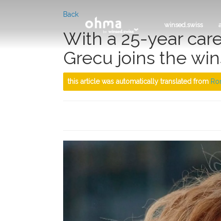
Back
winsed.swiss
With a 25-year care
Grecu joins the w
this article was automatically translated from
Ro