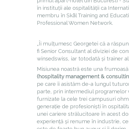
primul apart-hotel din Bucuresti - Sta
în instituții ale ospitalității ca Inter
membru în Skål Training and Educati
Professional Women Network.
„Îi mulțumesc Georgetei că a răspuns
fi Senior Consultant al diviziei de co
winsedswiss, iar totodată și trainer a
Misiunea noastră este una frumoasă și
(hospitality management & consultin
pe care îi asistăm de-a lungul tuturo
parte, prin intermediul programelor 
furnizate la cele trei campusuri oh
generație de profesioniști în ospitali
unei cariere strălucitoare în acest d
experiență și renume în industrie, cer
este de foarte bun augur și îi dorim, 