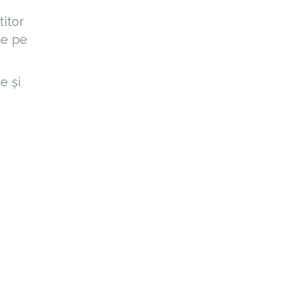
titor
se pe
e și