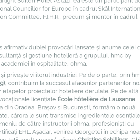
rlight Suiten Hotel. Astăzi, ea este un participant ac
national Councillor for Europe în cadrul Skål Internation
on Committee, F.I.H.R., precum și mentor în cadrul
 afirmativ dublei provocări lansate și anume celei 
nsultanță și gestiune hotelieră a grupului, hmc by
l academiei în ospitalitate, ohma.
 privește viiitorul industriei. Pe de o parte, prin h
g)
, contribuim la succesul afacerilor partenerilor noș
r etapelor proiectelor hoteliere derulate. Pe de altă
vocaționale licențiate
École hôtelière de Lausanne
,
ma din Oradea, Brașov și București, formăm o nouă
tate, cărora le sunt transmise ingredientele esențial
omeniu de către instructorii ohma, profesioniști cu
tificați EHL. Așadar, venirea Georgetei în echipa noa
cu toții, mult succes”, afirmă
Christine Schillings
, Ch