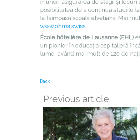
muncii, asigurarea de stagii și locur
posibilitatea de a continua studiile
la faimoasă școală elvețiană. Mai mu
www.ohma.swiss
.
École hôtelière de Lausanne (EHL)
es
un pionier în educația ospitalieră înc
lume, având mai mult de 120 de națio
Back
Previous article