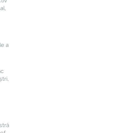
tiv
al,
de a
mc
tri,
e
stră
ief