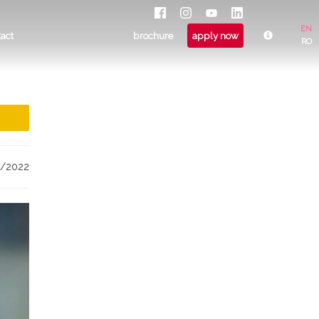
EN
tact
brochure
apply now
RO
4/2022