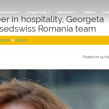
about ohma
programmes
admissions
trainers
con
er in hospitality, Georgeta
insedswiss Romania team
manian
to
English
.
Posted on 14/0