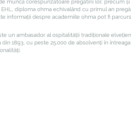
i de muncă corespunzătoare pregătirii lor, precum și
 la EHL, diploma ohma echivalând cu primul an pregă
lte informații despre academiile ohma pot fi parcur
te un ambasador al ospitalității tradiționale elvețien
ă din 1893, cu peste 25.000 de absolvenți în întreaga
nalități.