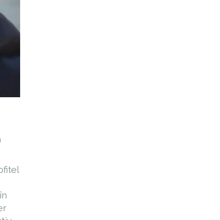
a
fitel
în
er