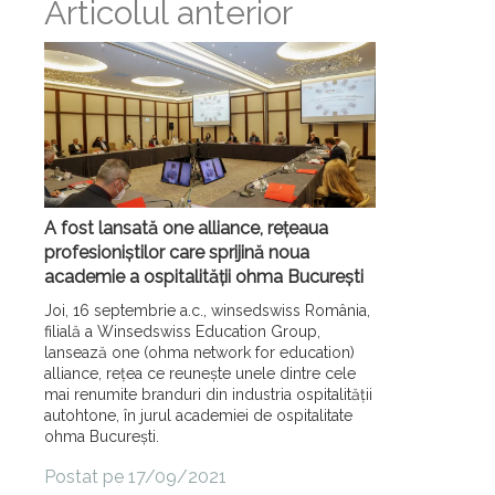
Articolul anterior
A fost lansată one alliance, rețeaua
profesioniștilor care sprijină noua
academie a ospitalității ohma București
Joi, 16 septembrie a.c., winsedswiss România,
filială a Winsedswiss Education Group,
lansează one (ohma network for education)
alliance, rețea ce reunește unele dintre cele
mai renumite branduri din industria ospitalității
autohtone, în jurul academiei de ospitalitate
ohma București.
Postat pe 17/09/2021