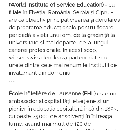
(World Institute of Service Education)
- cu
filiale în Elveția, România, Serbia și Cipru -
are ca obiectiv principal crearea și derularea
de programe educaționale pentru fiecare
perioadă a vieții unui om, de la grădiniță la
universitate și mai departe, de-a lungul
carierei profesionale. În acest scop,
winsedswiss derulează parteneriate cu
unele dintre cele mai renumite instituții de
învățământ din domeniu.
***
École hôtelière de Lausanne (EHL)
este un
ambasador al ospitalității elvețiene și un
pionier în educația ospitalieră încă din 1893,
cu peste 25.000 de absolvenți în întreaga
lume, având mai mult de 120 de