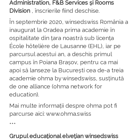
Administration, F&B Services și Rooms
Division
, înscrierile fiind deschise.
În septembrie 2020, winsedswiss România a
inaugurat la Oradea prima academie în
ospitalitate din țara noastră sub licența
École hôtelière de Lausanne (EHL), iar pe
parcursul acestui an, a deschis primul
campus în Poiana Brașov, pentru ca mai
apoi să lanseze la București cea de-a treia
academie ohma by winsedswiss, susținută
de one alliance (ohma network for
education).
Mai multe informații despre ohma pot fi
parcurse aici: www.ohma.swiss
***
Grupul educațional elvețian winsedswiss