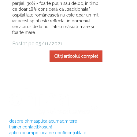
parțial, 30% - foarte puțin sau deloc, în timp
ce doar 18% consideră că „tradiționala”
ospitalitate românească nu este doar un mit,
iar acest spirit este reflectat în domeniul
serviciilor de la noi, într-o măsură mare și
foarte mare.
Postat pe 05/11/2021
Citiți articolul complet
despre ohma
aplica acum
admitere
traineri
contact
Broșură
aplica acum
politica de confidențialitate