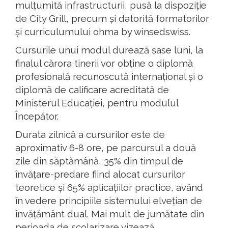
mulțumită infrastructurii, pusă la dispoziție
de City Grill, precum și datorită formatorilor
și curriculumului ohma by winsedswiss.
Cursurile unui modul durează șase luni, la
finalul cărora tinerii vor obține o diplomă
profesională recunoscută internațional și o
diplomă de calificare acreditată de
Ministerul Educației, pentru modulul
Începător.
Durata zilnică a cursurilor este de
aproximativ 6-8 ore, pe parcursul a două
zile din săptămână, 35% din timpul de
învățare-predare fiind alocat cursurilor
teoretice și 65% aplicațiilor practice, având
în vedere principiile sistemului elvețian de
învățământ dual. Mai mult de jumătate din
perioada de școlarizare vizează